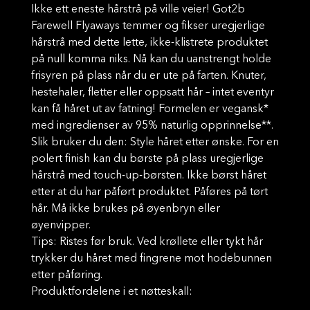
Ikke ett eneste hårstrå på ville veier! Got2b
Farewell Flyaways temmer og fikser uregjerlige
hårstrå med dette lette, ikke-klistrete produktet
på null komma niks. Nå kan du uanstrengt holde
frisyren på plass når du er ute på farten. Knuter,
hestehaler, fletter eller oppsatt hår – intet eventyr
kan få håret ut av fatning! Formelen er vegansk*
med ingredienser av 95% naturlig opprinnelse**.
Slik bruker du den: Style håret etter ønske. For en
polert finish kan du børste på plass uregjerlige
hårstrå med touch-up-børsten. Ikke børst håret
etter at du har påført produktet. Påføres på tørt
hår. Må ikke brukes på øyenbryn eller
øyenvipper.
Tips: Ristes før bruk. Ved krøllete eller tykt hår
trykker du håret med fingrene mot hodebunnen
etter påføring.
Produktfordelene i et nøtteskall: