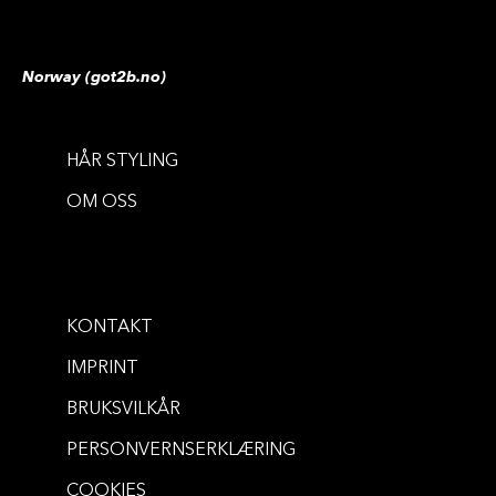
Norway (got2b.no)
HÅR STYLING
PLEIE OG BESKYTTELSE
OM OSS
Guardian Angel Heat Protection
Spray
...
200 ml
KONTAKT
IMPRINT
BRUKSVILKÅR
PERSONVERNSERKLÆRING
COOKIES