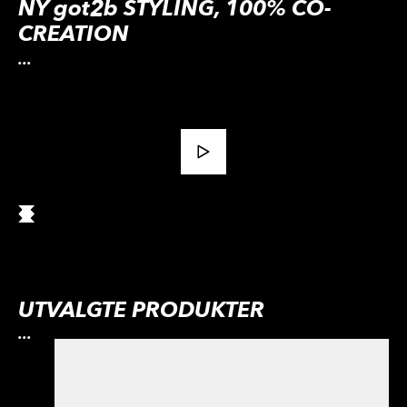
NY got2b STYLING, 100% CO-
CREATION
...
BRYN
TEKSTUR
KRØLLER
Glued 4 Brows & Edges 2in1 Gel
TEKSTUR
iStyler Texture Clay
TEKSTUR
gotWavez Hydrating Spray
HOLD
...
Beach Matt Paste
PLEIE OG BESKYTTELSE
16 ml
...
Dry Shampoo Extra Fresh
VOLUM
75 ml
...
Glued Blasting Freeze Hairspray
150 ml
...
Guardian Angel Heat Protection
100 ml
...
Powderfull Volumizing Styling
Spray
200 ml, 100 ml
...
Powder
300 ml, 100 ml
UTVALGTE PRODUKTER
...
200 ml
...
...
10 g