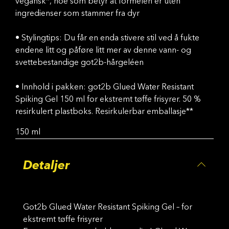
vegansk*, noe som betyr at formelen er uten
ingredienser som stammer fra dyr
• Stylingtips: Du får en enda stivere stil ved å fukte
endene litt og påføre litt mer av denne vann- og
svettebestandige got2b-hårgeléen
• Innhold i pakken: got2b Glued Water Resistant
Spiking Gel 150 ml for ekstremt tøffe frisyrer. 50 %
resirkulert plastboks. Resirkulerbar emballasje**
150 ml
Detaljer
Got2b Glued Water Resistant Spiking Gel – for
ekstremt tøffe frisyrer