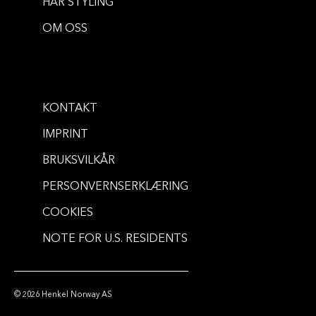
HÅR STYLING
HOLD
BRYN
OM OSS
Glued Spiking Wax
Glued 4 Brows & Edges 2in1 Gel
...
75 ml
...
16 ml
KONTAKT
IMPRINT
BRUKSVILKÅR
PERSONVERNSERKLÆRING
COOKIES
NOTE FOR U.S. RESIDENTS
© 2026 Henkel Norway AS