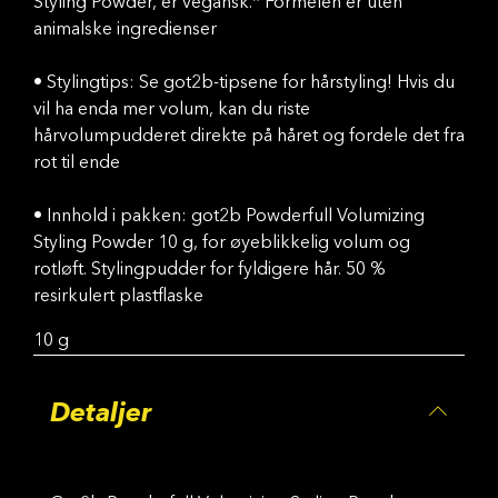
Styling Powder, er vegansk.* Formelen er uten
animalske ingredienser
• Stylingtips: Se got2b-tipsene for hårstyling! Hvis du
vil ha enda mer volum, kan du riste
hårvolumpudderet direkte på håret og fordele det fra
rot til ende
• Innhold i pakken: got2b Powderfull Volumizing
Styling Powder 10 g, for øyeblikkelig volum og
rotløft. Stylingpudder for fyldigere hår. 50 %
resirkulert plastflaske
10 g
Detaljer