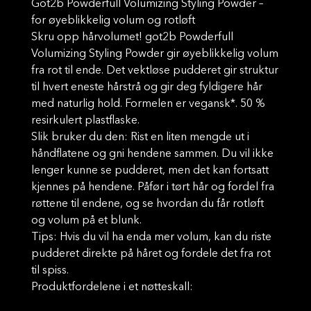
Got2b Powderfull Volumizing Styling Powder –
for øyeblikkelig volum og rotløft
Skru opp hårvolumet! got2b Powderfull
Volumizing Styling Powder gir øyeblikkelig volum
fra rot til ende. Det vektløse pudderet gir struktur
til hvert eneste hårstrå og gir deg fyldigere hår
med naturlig hold. Formelen er vegansk*. 50 %
resirkulert plastflaske.
Slik bruker du den: Rist en liten mengde ut i
håndflatene og gni hendene sammen. Du vil ikke
lenger kunne se pudderet, men det kan fortsatt
kjennes på hendene. Påfør i tørt hår og fordel fra
røttene til endene, og se hvordan du får rotløft
og volum på et blunk.
Tips: Hvis du vil ha enda mer volum, kan du riste
pudderet direkte på håret og fordele det fra rot
til spiss.
Produktfordelene i et nøtteskall: