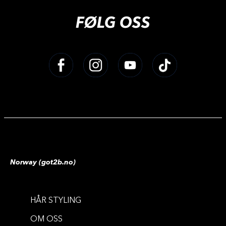
FØLG OSS
Norway (got2b.no)
HÅR STYLING
VOLUM
VOLUM
OM OSS